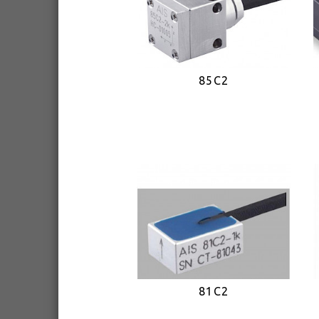
85C2
81C2