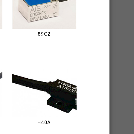
89C2
H40A