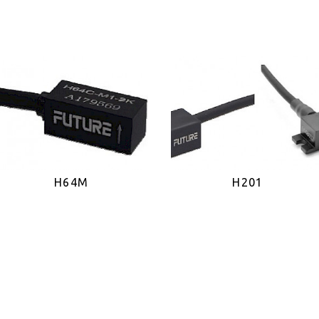
H64M
H201