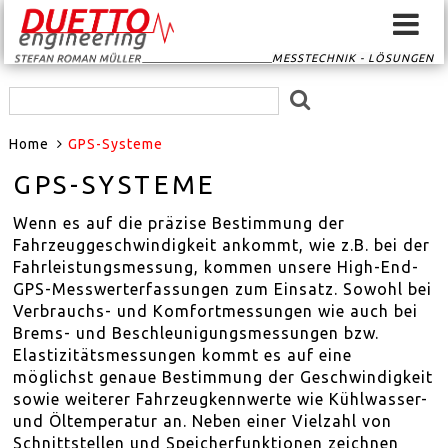
MESSTECHNIK - LÖSUNGEN
HOME
Home
GPS-Systeme
SIGNALKONVERTER
GPS-SYSTEME
SIGNALROUTER
Wenn es auf die präzise Bestimmung der
Fahrzeuggeschwindigkeit ankommt, wie z.B. bei der
GPS-SYSTEME
Fahrleistungsmessung, kommen unsere High-End-
GPS-Messwerterfassungen zum Einsatz. Sowohl bei
EVENTSCAN
Verbrauchs- und Komfortmessungen wie auch bei
Brems- und Beschleunigungsmessungen bzw.
Elastizitätsmessungen kommt es auf eine
SENSORIK
möglichst genaue Bestimmung der Geschwindigkeit
sowie weiterer Fahrzeugkennwerte wie Kühlwasser-
MESSTECHNIK
und Öltemperatur an. Neben einer Vielzahl von
Schnittstellen und Speicherfunktionen zeichnen