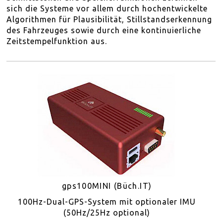
VERTRIEBSPARTNER
sich die Systeme vor allem durch hochentwickelte
Algorithmen für Plausibilität, Stillstandserkennung
des Fahrzeuges sowie durch eine kontinuierliche
AKTUELLES
Zeitstempelfunktion aus.
ÜBER
KONTAKT
SITEMAP
EN
DE
gps100MINI (Büch.IT)
100Hz-Dual-GPS-System mit optionaler IMU
(50Hz/25Hz optional)