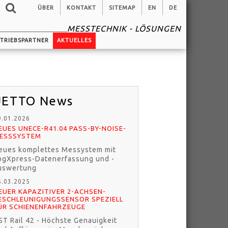
ÜBER
KONTAKT
SITEMAP
EN
DE
MESSTECHNIK - LÖSUNGEN
TRIEBSPARTNER
AKTUELLES
ETTO News
9.01.2026
EUES UNECE-R41.04 PASS-BY-NOISE-
ESSSYSTEM
eues komplettes Messystem mit
ogXpress-Datenerfassung und -
uswertung
5.03.2025
EUER KAPAZITIVER 2-ACHSEN-
ESCHLEUNIGUNGSSENSOR SPEZIELL
ÜR SCHIENENFAHRZEUGE
ST Rail 42 - Höchste Genauigkeit