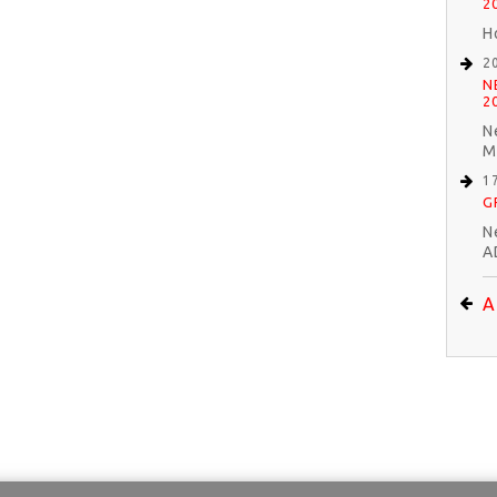
2
H
2
N
2
N
M
1
G
N
A
A