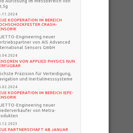
nd Auflösung im Messbereich von
0,5g
6.11.2024
EUE KOOPERATION IM BEREICH
OCHSCHOCKFESTER CRASH-
ENSORIK
UETTO-Engineering neuer
ertriebspartner von AIS Advanced
nternational Sensors GmbH
4.04.2024
ENSOREN VON APPLIED PHYSICS NUN
ERFÜGBAR
öchste Präzision für Verteidigung,
avigation und Inertialmesssysteme
4.02.2024
EUE KOOPERATION IM BEREICH IEPE-
ENSORIK
UETTO-Engineering neuer
iederverkäufer von Metra-
rodukten
4.12.2023
EUE PARTNERSCHAFT AB JANUAR