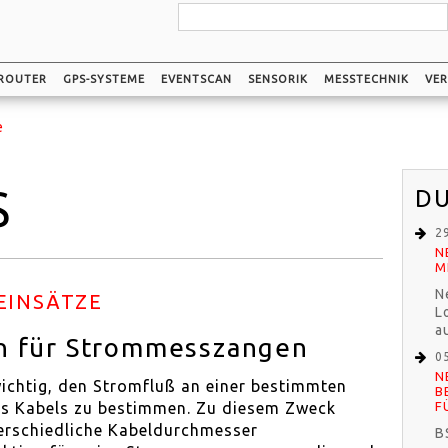
ROUTER
GPS-SYSTEME
EVENTSCAN
SENSORIK
MESSTECHNIK
VER
e
S
DU
2
N
M
N
EINSÄTZE
L
a
n für Strommesszangen
0
N
ichtig, den Stromfluß an einer bestimmten
B
des Kabels zu bestimmen. Zu diesem Zweck
F
terschiedliche Kabeldurchmesser
B