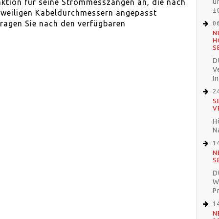
ktion für seine Strommesszangen an, die nach
u
±
eweiligen Kabeldurchmessern angepasst
fragen Sie nach den verfügbaren
0
N
H
S
D
V
I
2
S
V
H
N
1
N
S
D
W
P
1
N