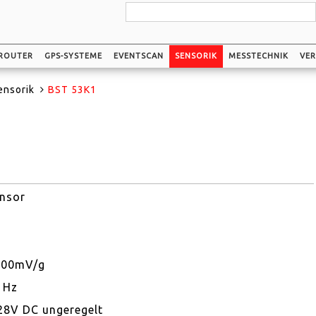
ROUTER
GPS-SYSTEME
EVENTSCAN
SENSORIK
MESSTECHNIK
VER
ensorik
BST 53K1
ensor
2000mV/g
0 Hz
28V DC ungeregelt