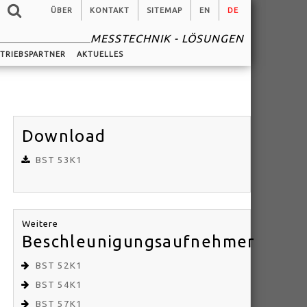
ÜBER
KONTAKT
SITEMAP
EN
DE
MESSTECHNIK - LÖSUNGEN
TRIEBSPARTNER
AKTUELLES
Download
BST 53K1
Weitere
Beschleunigungsaufnehmer
BST 52K1
BST 54K1
BST 57K1