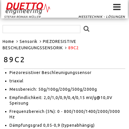
MESSTECHNIK - LÖSUNGEN
HOME
Home
Sensorik
PIEZORESISTIVE
SIGNALKONVERTER
BESCHLEUNIGUNGSSENSORIK
89C2
89C2
SIGNALROUTER
Piezoresistiver Beschleunigungssensor
GPS-SYSTEME
triaxial
EVENTSCAN
Messbereich: 50g/100g/200g/500g/2000g
Empfindlichkeit: 2,0/1,0/0,9/0,4/0,15 mV/g@10,0V
SENSORIK
Speisung
Frequenzbereich (5%): 0 - 800/1000/1400/2000/3000
Hz
MESSTECHNIK
Dämpfungsgrad 0,05-0,9 (typenabhängig)