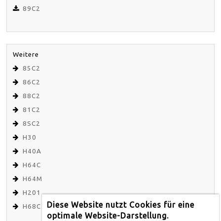
89C2
Weitere
85C2
86C2
88C2
81C2
8SC2
H30
H40A
H64C
H64M
H201
Diese Website nutzt Cookies für eine
H68C
optimale Website-Darstellung.